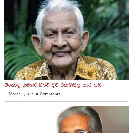
විනෝද සමයේ බර්ටි දිවි රඟමඬල හැර යයි!
March 6, 2022
0
Comments