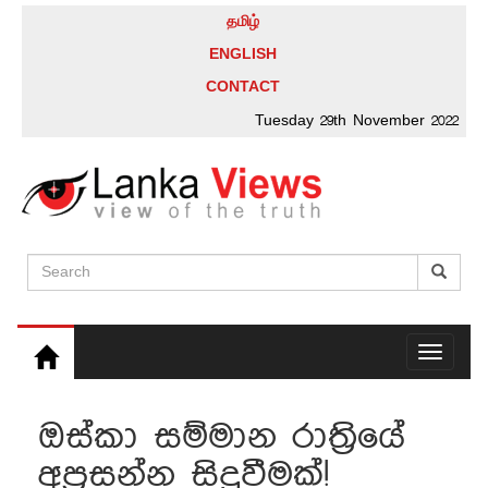
தமிழ்
ENGLISH
CONTACT
Tuesday 29th November 2022
Toggle
navigati
ඔස්කා සම්මාන රාත්‍රියේ
අප්‍රසන්න සිදුවීමක්!