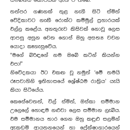
සම්බන්ධ කෝපයක් ඇති වී තිබේ.
තත්පර ගණනක් තුළ නැගී සිටි ස්මිත්
වේදිකාවට නැඟී රොක්ට කම්මුල් ප්‍රහාරයක්
එල්ල කළේය. අනතුරුව කිසිවක් නොවූ ලෙස
ආපසු අසුන වෙත ගොස් ඔහු අසභ්‍ය වචන
යොදා කෑගැසුවේය.
“මගේ බිරිඳගේ නම ඔබේ කටින් කියන්න
එපා!”
නිවේදකයා ඊට එකඟ වූ නමුත් ‘මේ තමයි
රූපවාහිනි ඉතිහාසයේ ශ්‍රේෂ්ඨම රාත්‍රිය’ යැයි
කියා සිටියේය.
කෙසේවෙතත්, විල් ස්මිත්, ඔස්කා සම්මාන
උලෙලේ හොඳම නළුවා ලෙස සම්මාන ලැබීය.
එම සම්මානය භාර ගෙන ඔහු කඳුළු සලමින්
ඇකඩමි ආයතනයෙන් හා ප්‍රේක්ෂාගාරයෙන්