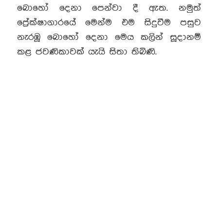
බොහෝ දෙනා පෙන්වා දී ඇත. නමුත්
ප්‍රේක්ෂාගාරයේ මෙන්ම එම සිදුවීම පසුව
නැරඹූ බොහෝ දෙනා මෙය කලින් සූදානම්
කළ ජවණිකාවක් යැයි සිතා තිබිණි.