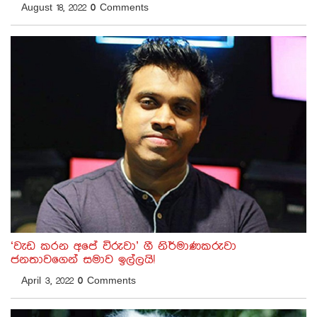
August 18, 2022
0
Comments
‘වැඩ කරන අපේ විරුවා’ ගී නිර්මාණකරුවා
ජනතාවගෙන් සමාව ඉල්ලයි!
April 3, 2022
0
Comments