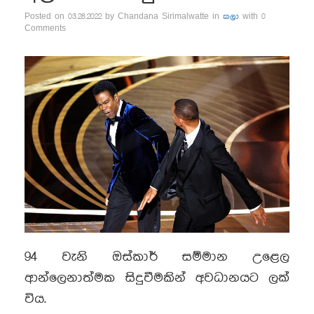
Posted on 03.28.2022 by Chandana Sirimalwatte in
කලා
with 0
Comments
94 වැනි ඔස්කාර් සම්මාන උළෙල
ආන්ලෙනාත්මක සිදුවීමකින් අවධානයට ලක්
විය.