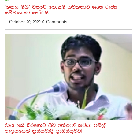
‘නකුල මුනි’ වසරේ හොඳම නවකතාව ලෙස රාජ්‍ය
සම්මානයට තෝරයි!
October 29, 2022
0
Comments
මාස 19ක් සිරගතව සිටි අහ්නාෆ් කවියා රනිල්
පාලනයෙන් ත්‍රස්තවාදී ලැයිස්තුවට!