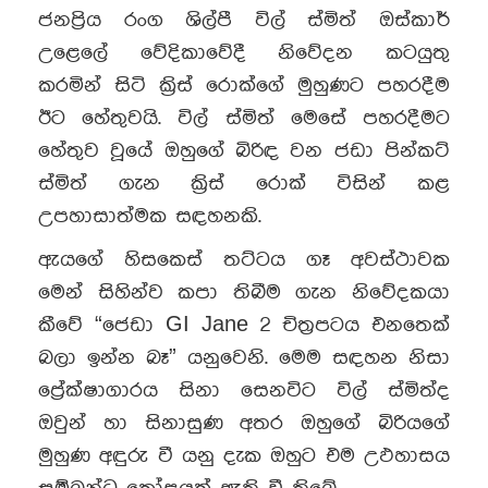
ජනප්‍රිය රංග ශිල්පී විල් ස්මිත් ඔස්කාර්
උළෙලේ වේදිකාවේදී නිවේදන කටයුතු
කරමින් සිටි ක්‍රිස් රොක්ගේ මුහුණට පහරදීම
ඊට හේතුවයි. විල් ස්මිත් මෙසේ පහරදීමට
හේතුව වූයේ ඔහුගේ බිරිඳ වන ජඩා පින්කට්
ස්මිත් ගැන ක්‍රිස් රොක් විසින් කළ
උපහාසාත්මක සඳහනකි.
ඇයගේ හිසකෙස් තට්ටය ගෑ අවස්ථාවක
මෙන් සිහින්ව කපා තිබීම ගැන නිවේදකයා
කීවේ “ජෙඩා GI Jane 2 චිත්‍රපටය එනතෙක්
බලා ඉන්න බෑ” යනුවෙනි. මෙම සඳහන නිසා
ප්‍රේක්ෂාගාරය සිනා සෙනවිට විල් ස්මිත්ද
ඔවුන් හා සිනාසුණ අතර ඔහුගේ බිරියගේ
මුහුණ අඳුරු වී යනු දැක ඔහුට එම උඵහාසය