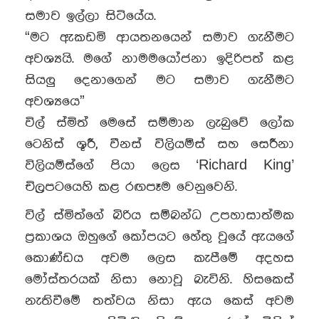
සමාව ඉල්ලා සිටියේය.
“මට ඇකඩමි ආයතනයෙන් සමාව ගැනීමට
අවශ්‍යයි. මගේ නාමමයෝජනා ඉදිරිපත් කළ
සියලු දෙනාගෙන් මට සමාව ගැනීමට
අවශ්‍යය‍ෙ”
විල් ස්මිත් මෙසේ සම්මාන ලැබුවේ ලෝක
ටෙනිස් ශූරී, වීනස් විලියම්ස් සහ සෙරීනා
විලියම්ස්ගේ පියා ලෙස ‘Richard King’
චිල්‍රපටයෙහි කළ රඟපෑම වෙනුවෙනි.
විල් ස්මිත්ගේ බිරිය සම්බන්ධ උපහාසාත්මක
ප්‍රකාශය ඔහුගේ කෝපයට හේතු වූයේ ඇයගේ
කොණ්ඩය අවම ලෙස කැපීමේ අදහස
මෝස්තරයක් නිසා නොවූ බැවිනි. හිසකෙස්
නැතිවීමේ තත්වය නිසා ඇය කෙස් අවම