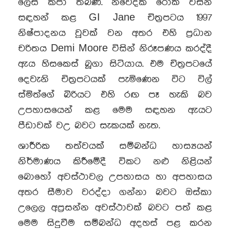
ලෙස කපා තිබිණි. නිවේදක රොක් විසින්
සඳහන් කළ GI Jane චිත්‍රපටය 1997
නිෂ්පාදනය වූවක් වන අතර එහි ප්‍රධාන
චරිතය Demi Moore විසින් නිරූපණය කරද්දී
ඇය හිසකෙස් බූගා සිටියාය. එම චිත්‍රපටයේ
දෙවැනි චිත්‍රපටයක් පැමිණෙන විට විල්
ස්මිත්ගේ බිරියට එහි රඟ පෑ හැකි බව
උපහාසයෙන් කළ මෙම සඳහන ඇයට
පීඩාවක් වඋ බවට සැකයක් නැත.
ශාරීරික තත්වයක් සම්බන්ධ හාස්‍යයන්
නිර්මාණය කිරීමේදී විකට නළු නිළියන්
බොහෝ අවස්ථාවල උපහාසය හා අපහාසය
අතර සීමාව වරද්දා ගන්නා බවට ඔස්කා
උලෙල අප්‍රසන්න අවස්ථාවක් බවට පත් කළ
මෙම සිදුවීම සම්බන්ධ අදහස් පළ කරන