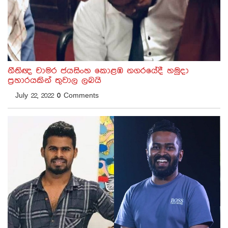
නීතිඥ චාමර ජයසිංහ කොළඹ නගරයේදී හමුදා
ප්‍රහාරයකින් තුවාල ලබයි
July 22, 2022
0
Comments