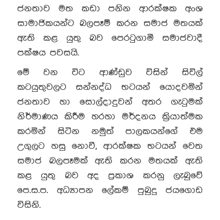
ජනතාව මත කඩා පනින ආරක්ෂක අංශ
සාමාජිකයන්ට බලපෑම් කරන සමාජ මතයක්
ඇති කළ යුතු බව පෙරටුගාමී සමාජවාදී
පක්ෂය පවසයි.
මේ වන විට ආණ්ඩුව විසින් සිවිල්
කටයුතුවලට සන්නද්ධ භටයන් යොදවමින්
ජනතාව හා සොල්දාදුවන් අතර ගැටුමක්
නිර්මාණය කිරීම හරහා මර්දනය ක්‍රියාත්මක
කරමින් සිටින නමුත් පාලකයන්ගේ එම
උගුලට හසු නොවී, ආරක්ෂක භටයන් වෙත
සමාජ බලපෑමක් ඇති කරන මතයක් ඇති
කළ යුතු බව අද ප්‍රකාශ කරනු ලැබුවේ
පෙ.ස.ප. අධ්‍යාපන ලේකම් පුබුදු ජයගොඩ
විසිනි.