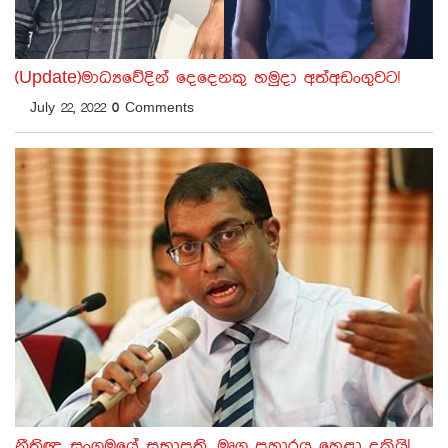
(Update)මාධ්‍යවේදින් දෙදෙනකු හමුදා අත්අඩංගුවට!
July 22, 2022
0
Comments
නීතිඥ සංගමයේ සභාපති, මෘග ප්‍රහාරය හෙළා දකියි!