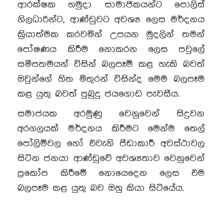
ආරක්ෂක හමුදා සාමාජිකයන්ට පොලිස්
නිලධාරින්ට, ආණ්ඩුවට අවශ්‍ය ලෙස මර්දනය
ක්‍රියාත්මක කරවමින් උපයන මුදලින් තමන්
පෝෂණය කිරීම නොකරන ලෙස පවුලේ
සමීපතමයන් විසින් බලපෑම් කළ හැකි බවත්
ඔවුන්ගේ හිත මිතුරන් විසින්ද මෙම බලපෑම
කළ යුතු බවත් පුබුදු ජයගොඩ පැවසීය.
සමාජයක අරමුණු වෙනුවෙන් සිදුවන
අරගලයක් මර්දනය කිරීමට මෙන්ම තෙල්
පෝලිම්වල හෝ එවැනි පීඩාකාරී අවස්ථාවල
සිටින ජනයා ආණ්ඩුවේ අවශ්‍යතාව වෙනුවෙන්
ප්‍රකෝප කිරීමේ නොයෙදෙන ලෙස එම
බලපෑම කළ යුතු බව ඔහු කියා සිටියේය.