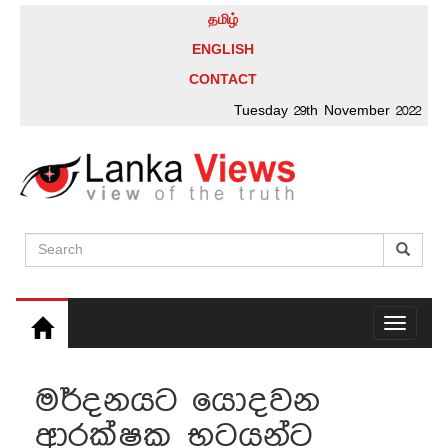
தமிழ்
ENGLISH
CONTACT
Tuesday 29th November 2022
Toggle
navigati
මර්දනයට යොදවන
ආරක්ෂක භටයන්ට