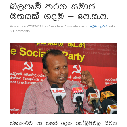
බලපෑම් කරන සමාජ
මතයක් හදමු – පෙ.ස.ප.
Posted on 07.07.2022 by Chandana Sirimalwatte in
දේශීය පුවත්
with
0 Comments
ජනතාවට පා පහර දෙන පෝලිම්වල සිටින