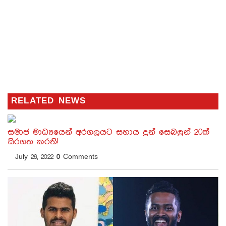
RELATED NEWS
සමාජ මාධ්‍යයෙන් අරගලයට සහාය දුන් සෙබලුන් 20ක්
සිරගත කරති!
July 26, 2022
0
Comments