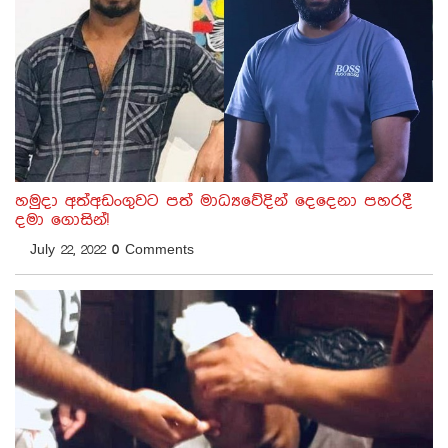
හමුදා අත්අඩංගුවට පත් මාධ්‍යවේදින් දෙදෙනා පහරදී
දමා ගොසින්!
July 22, 2022
0
Comments