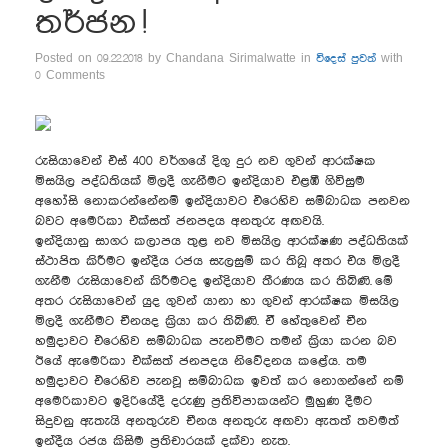
තර්ජන !
Posted on 09.22.2018 by Chandana Sirimalwatte in
විදෙස් පුවත්
with
0 Comments
රුසියාවෙන් එස් 400 වර්ගයේ දිගු දුර නව ගුවන් ආරක්ෂක
මිසයිල පද්ධතියක් මිලදී ගැනීමට ඉන්දියාව එළඹී ගිවිසුම
අහෝසි නොකරන්නේනම් ඉන්දියාවට එරෙහිව සම්බාධක පනවන
බවට අමෙරිකා එක්සත් ජනපදය අනතුරු අඟවයි.
ඉන්දියානු සාගර කලාපය තුළ නව මිසයිල ආරක්ෂණ පද්ධතියක්
ස්ථාපිත කිරීමට ඉන්දීය රජය සැලසුම් කර තිබූ අතර එය මිලදී
ගැනීම රුසියාවෙන් කිරීමටද ඉන්දියාව තීරණය කර තිබිණි. මේ
අතර රුසියාවෙන් යුද ගුවන් යානා හා ගුවන් ආරක්ෂක මිසයිල
මිලදී ගැනීමට චීනයද ක්‍රියා කර තිබිණි. ඒ හේතුවෙන් චීන
හමුදාවට එරෙහිව සම්බාධක පැනවීමට තමන් ක්‍රියා කරන බව
ඊයේ ඇමෙරිකා එක්සත් ජනපදය නිවේදනය කළේය. තම
හමුදාවට එරෙහිව පැනවූ සම්බාධක ඉවත් කර නොගන්නේ නම්
අමෙරිකාවට ඉදිරියේදී දරුණු ප්‍රතිවිපාකයන්ට මුහුණ දීමට
සිදුවනු ඇතැයි අනතුරුව චීනය අනතුරු අඟවා ඇතත් තවමත්
ඉන්දීය රජය කිසිම ප්‍රතිචාරයක් දක්වා නැත.