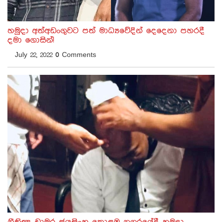
හමුදා අත්අඩංගුවට පත් මාධ්‍යවේදින් දෙදෙනා පහරදී
දමා ගොසින්!
July 22, 2022
0
Comments