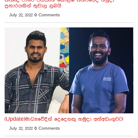
නීතිඥ චාමර ජයසිංහ කොළඹ නගරයේදී හමුදා
ප්‍රහාරයකින් තුවාල ලබයි
July 22, 2022
0
Comments
(Update)මාධ්‍යවේදින් දෙදෙනකු හමුදා අත්අඩංගුවට!
July 22, 2022
0
Comments