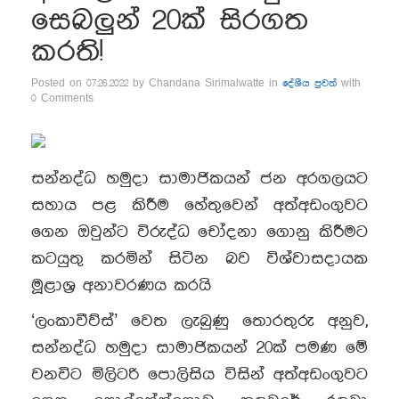
සෙබලුන් 20ක් සිරගත
කරති!
Posted on 07.26.2022 by Chandana Sirimalwatte in
දේශීය පුවත්
with
0 Comments
සන්නද්ධ හමුදා සාමාජිකයන් ජන අරගලයට
සහාය පළ කිරීම හේතුවෙන් අත්අඩංගුවට
ගෙන ඔවුන්ට විරුද්ධ චෝදනා ගොනු කිරීමට
කටයුතු කරමින් සිටින බව විශ්වාසදායක
මූළාශ්‍ර අනාවරණය කරයි
‘ලංකාවීව්ස්’ වෙත ලැබුණු තොරතුරු අනුව,
සන්නද්ධ හමුදා සාමාජිකයන් 20ක් පමණ මේ
වනවිට මිලිටරි පොලිසිය විසින් අත්අඩංගුවට