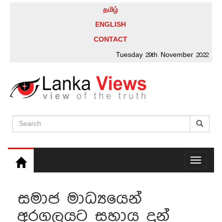
தமிழ்
ENGLISH
CONTACT
Tuesday 29th November 2022
Toggle
navigati
සමාජ මාධ්‍යයෙන්
අරගලයට සහාය දුන්