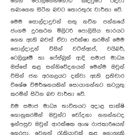
ගෙන පොල්හේන්ගොඩ කඳවුරේ රඳවා
තබාගෙන සිටින බවට තොරතුරු වාර්තා වේ.
මෙම සොල්දාදුවන් සතු නවීන පන්නයේ
ජංගම දුරකථන මිලිටරි පොලිසිය භාරයට
ගෙන ඇති බවත් ඒවා පරික්ෂා කරමින් මෙම
සොල්දාදුන් විසින් වට්ස්ඇප්, වයිබර්,
ටෙලිග්‍රෑම් හා ෆේස්බුක් ආදි සමාජ මාධ්‍ය
ඔස්සේ කළ සන්නිවේදනයන් මෙන්ම ඔවුන්
විසින් ජන අරගලයට දක්වා ඇති ප්‍රතිචාර
විශේෂ විමර්ශනයකින් සොයාගන්නට කටයුතු
කරමින් සිටින බව වාර්තා වේ.
එම සමාජ මාධ්‍ය භාවිතයට අදාළ සාක්ෂි
ගොනුකරමින් ඔවුන්ට චෝදනා නගන්නටද
ඉන්පසුව ඔවුන් ආරක්ෂක අංශ රාජකාරියෙන්
නෙරපා, වෙනත් රැකියාවක් කළ නොහැකි