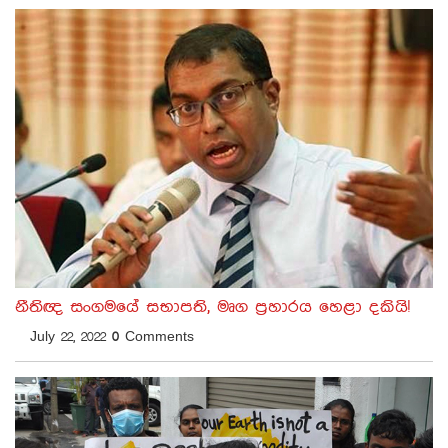
නීතිඥ සංගමයේ සභාපති, මෘග ප්‍රහාරය හෙළා දකියි!
July 22, 2022
0
Comments