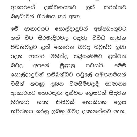
ආකාරයේ දණ්ඩනයකට ලක් කරන්නට
බලධාරින් තීරණය කර ඇත.
මේ ආකාරයට සොල්දාදුවන් අත්අඩංගුවට
ගත් විට සිරමැදිරිවල රඳවා විවිධ තාඩන
පීඩනවලට ලක් කෙරෙන බවද ඔවුන්ට ලබා
දෙන ආහාර මගින්ද පළිගැනීමට ලක්වන
බවද අපගේ මූළාශ්‍ර පවසයි. මෙම
සොල්දාදුවන් සම්බන්ධව පවුලේ සමීපතමයන්
විසින් කරණු ලබන විමසීම්වලදී සාමාන්‍ය
ආකාරයට තොරතුරු දක්වන ලෙසටත් සිදුවන
හිරිහැර ගැන කිසිවක් නොකියන ලෙස
තර්ජනය කරනු ලබන බවද දැනගන්නට ඇත.