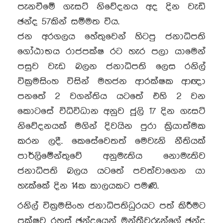
පැනවීමේ ගැසට් නිවේදනය අද දින වැඩි
ඡන්ද 57කින් සම්මත විය.
ජන අරගලය හේතුවෙන් හිටපු ජනාධිපති
ගෝඨාභය රාජපක්ෂ රට හැර පලා යාමෙන්
පසුව වැඩ බලන ජනාධිපති ලෙස රනිල්
වික්‍රමසිංහ විසින් මහජන ආරක්ෂක ආඥා
පනතේ 2 වගන්තිය යටතේ එහි 2 වන
කොටසේ විධිවිධාන අනුව ජූලි 17 දින ගැසට්
නිවේදනයක් මගින් දිවයින පුරා ක්‍රියාත්මක
කරන ලදී. කෙසේවෙතත් මෙවැනි නීතියක්
පාර්ලිමේන්තුවේ අනුමැතිය නොමැතිව
ජනාධිපති බලය යටතේ පවත්වාගෙන යා
හැක්කේ දින 14ක කාලයකට පමණි.
රනිල් වික්‍රමසිංහ ජනාධිපතිධුරයට පත් කිරීමට
පක්ෂව රහස් ඡන්දයෙන් මන්ත්‍රීවරුන්ගේ ඡන්ද