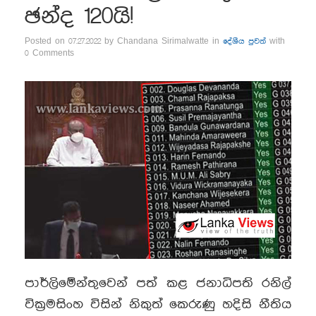
ඡන්ද 120යි!
Posted on 07.27.2022 by Chandana Sirimalwatte in
දේශීය පුවත්
with
0 Comments
පාර්ලිමේන්තුවෙන් පත් කළ ජනාධිපති රනිල්
වික්‍රමසිංහ විසින් නිකුත් කෙරුණු හදිසි නීතිය