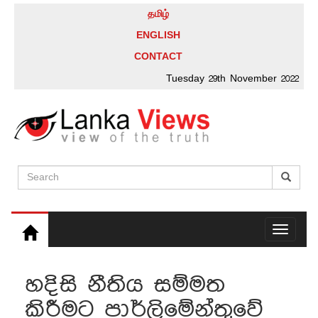
தமிழ்
ENGLISH
CONTACT
Tuesday 29th November 2022
Toggle
navigati
හදිසි නීතිය සම්මත
කිරීමට පාර්ලිමේන්තුවේ