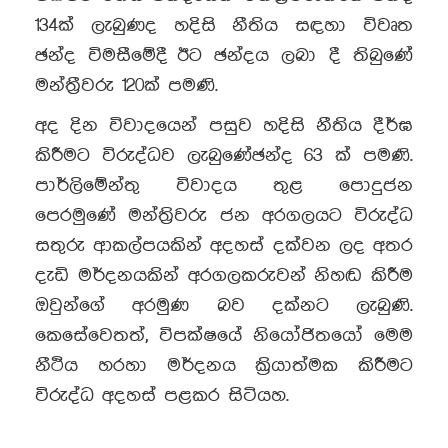
134ක් ලැබුණද හදිසි නීතිය සඳහා විවෘත
ඡන්ද විමසීමේදී ඊට ඡන්දය ලබා දී තිබුණේ
මන්ත්‍රීවරු 120ක් පමණි.
අද දින විවාදයෙන් පසුව හදිසි නීතිය දීර්ඝ
කිරීමට විරුද්ධව ලැබුණේඡන්ද 63 ක් පමණි.
පාර්ලිමේන්තු විවාදය තුළ පොදුජන
පෙරමුණේ මන්ත්‍රිවරු ජන අරගලයට විරුද්ධ
සතුරු ආකල්පයකින් අදහස් දක්වන ලද අතර
දැඩි මර්දනයකින් අරගලකරුවන් නිහඬ කිරීම
ඔවුන්ගේ අරමුණ බව දක්නට ලැබුණි.
කෙසේවෙතත්, විපක්ෂයේ නියෝජිතයෝ මෙම
නීථිය හරහා මර්දනය ක්‍රියාත්මක කිරීමට
විරුද්ධ අදහස් පළකර සිටියහ.