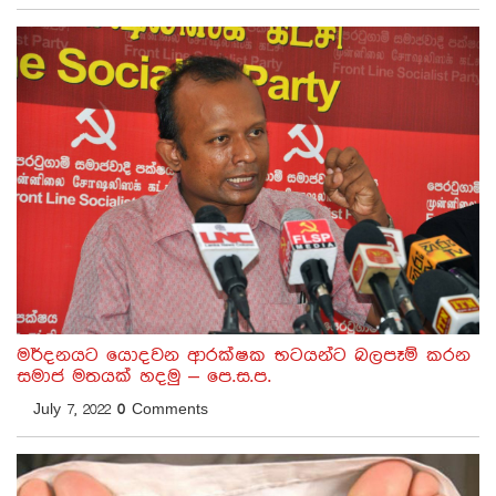
මර්දනයට යොදවන ආරක්ෂක භටයන්ට බලපෑම් කරන
සමාජ මතයක් හදමු – පෙ.ස.ප.
July 7, 2022
0
Comments