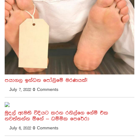
පයාගල ඉන්ධන පෝලිමේ මරණයක්!
July 7, 2022
0
Comments
මුදල් ඇමති විදියට කරන රනිල්ගෙ ගේම් එක
නවත්තන්න ඕනේ – ධම්මික පෙරේරා
July 6, 2022
0
Comments