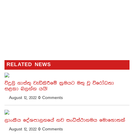
RELATED NEWS
විදුලි ගාස්තු වැඩිකිරීමේ ක්‍රමයට මතු වූ විරෝධතා
සළකා බලන්න යයි!
August 12, 2022
0
Comments
ලාංකීය දේශපාලනයේ නව සංධිස්ථානමය මොහොතක්
August 12, 2022
0
Comments