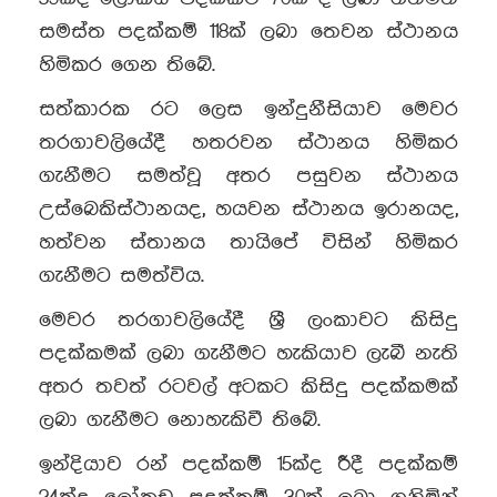
සමස්ත පදක්කම් 118ක් ලබා තෙවන ස්ථානය
හිමිකර ගෙන තිබේ.
සත්කාරක රට ලෙස ඉන්දුනීසියාව මෙවර
තරගාවලියේදී හතරවන ස්ථානය හිමිකර
ගැනීමට සමත්වූ අතර පසුවන ස්ථානය
උස්බෙකිස්ථානයද, හයවන ස්ථානය ඉරානයද,
හත්වන ස්තානය තායිපේ විසින් හිමිකර
ගැනීමට සමත්විය.
මෙවර තරගාවලියේදී ශ්‍රී ලංකාවට කිසිදු
පදක්කමක් ලබා ගැනීමට හැකියාව ලැබී නැති
අතර තවත් රටවල් අටකට කිසිදු පදක්කමක්
ලබා ගැනීමට නොහැකිවී තිබේ.
ඉන්දියාව රන් පදක්කම් 15ක්ද රීදී පදක්කම්