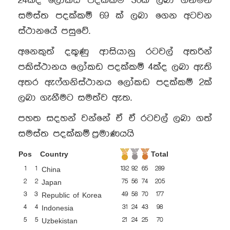
24ක්ද ලෝකඩ පදක්කම් 30ක් ලබා ගනිමින්
සමස්ත පදක්කම් 69 ක් ලබා ගෙන අටවන
ස්ථානයේ පසුවේ.
අනෙකුත් දකූණු ආසියානු රටවල් අතරින්
පකිස්ථානය ලෝකඩ පදක්කම් 4ක්ද ලබා ඇති
අතර ඇෆ්ගනිස්ථානය ලෝකඩ පදක්කම් 2ක්
ලබා ගැනීමට සමත්ව ඇත.
පහත සදහන් වන්නේ ඒ ඒ රටවල් ලබා ගත්
සමස්ත පදක්කම් ප්‍රමාණයයි
Pos
Country
Total
1
1
132
92
65
289
China
2
2
75
56
74
205
Japan
3
3
49
58
70
177
Republic of Korea
4
4
31
24
43
98
Indonesia
5
5
21
24
25
70
Uzbekistan