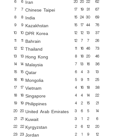
6
6
20
20
22
62
Iran
7
7
17
19
31
67
Chinese Taipei
8
8
15
24
30
69
India
9
9
15
17
44
76
Kazakhstan
10
10
12
12
13
37
DPR Korea
11
11
12
7
7
26
Bahrain
12
12
11
16
46
73
Thailand
13
13
8
18
20
46
Hong Kong
14
14
7
13
16
36
Malaysia
15
15
6
4
3
13
Qatar
16
16
5
9
11
25
Mongolia
17
17
4
16
18
38
Vietnam
18
18
4
4
14
22
Singapore
19
19
4
2
15
21
Philippines
20
20
3
6
5
14
United Arab Emirates
21
21
3
1
2
6
Kuwait
22
22
2
6
12
20
Kyrgyzstan
23
23
2
1
9
12
Jordan