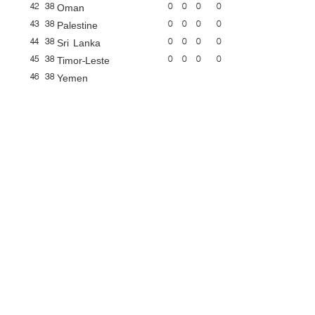
42
38
0
0
0
0
Oman
43
38
0
0
0
0
Palestine
44
38
0
0
0
0
Sri Lanka
45
38
0
0
0
0
Timor-Leste
46
38
Yemen