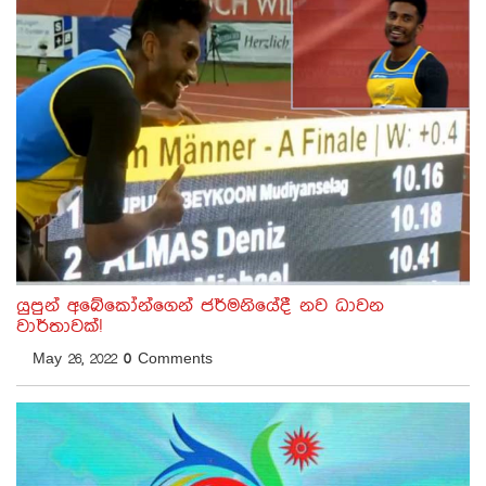
යුපුන් අබේකෝන්ගෙන් ජර්මනියේදී නව ධාවන
වාර්තාවක්!
May 26, 2022
0
Comments