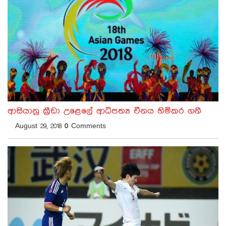
ආසියානු ක්‍රීඩා උළෙලේ ආධිපත්‍ය චීනය හිමිකර ගනී
August 29, 2018
0
Comments