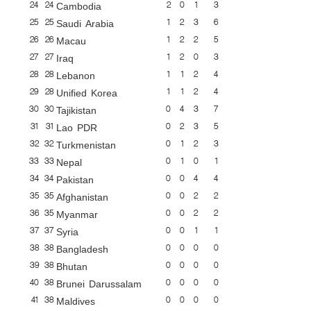
24
24
2
0
1
3
Cambodia
25
25
1
2
3
6
Saudi Arabia
26
26
1
2
2
5
Macau
27
27
1
2
0
3
Iraq
28
28
1
1
2
4
Lebanon
29
28
1
1
2
4
Unified Korea
30
30
0
4
3
7
Tajikistan
31
31
0
2
3
5
Lao PDR
32
32
0
1
2
3
Turkmenistan
33
33
0
1
0
1
Nepal
34
34
0
0
4
4
Pakistan
35
35
0
0
2
2
Afghanistan
36
35
0
0
2
2
Myanmar
37
37
0
0
1
1
Syria
38
38
0
0
0
0
Bangladesh
39
38
0
0
0
0
Bhutan
40
38
0
0
0
0
Brunei Darussalam
41
38
0
0
0
0
Maldives