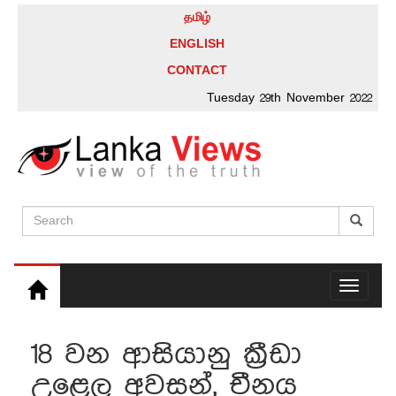
தமிழ்
ENGLISH
CONTACT
Tuesday 29th November 2022
Toggle
navigati
18 වන ආසියානු ක්‍රීඩා
උළෙල අවසන්, චීනය