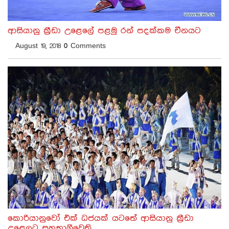
ආසියානු ක්‍රීඩා උළෙලේ පළමු රන් පදක්කම චීනයට
August 19, 2018
0
Comments
කොරියානුවෝ එක් ධජයක් යටතේ ආසියානු ක්‍රීඩා
උළෙලට සහභාගීවෙති