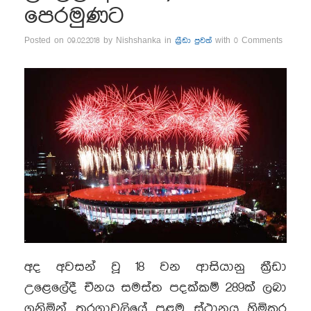
පෙරමුණට
Posted on 09.02.2018 by Nishshanka in
ක්‍රීඩා පුවත්
with 0 Comments
අද අවසන් වූ 18 වන ආසියානු ක්‍රීඩා
උළෙලේදී චීනය සමස්ත පදක්කම් 289ක් ලබා
ගනිමින් තරගාවලියේ පළමු ස්ථානය හිමිකර