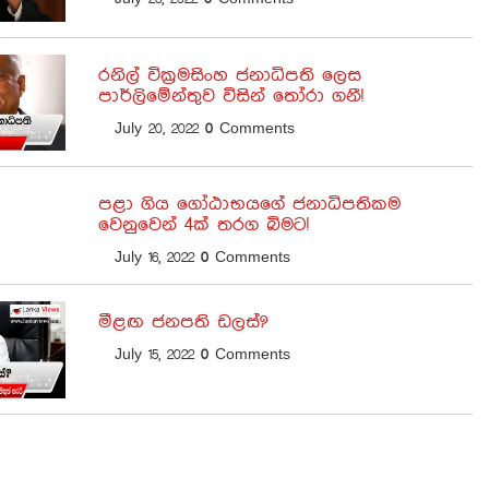
රනිල් වික්‍රමසිංහ ජනාධිපති ලෙස
පාර්ලිමේන්තුව විසින් තෝරා ගනී!
July 20, 2022
0
Comments
පළා ගිය ගෝඨාභයගේ ජනාධිපතිකම
වෙනුවෙන් 4ක් තරග බිමට!
July 16, 2022
0
Comments
මීළඟ ජනපති ඩලස්?
July 15, 2022
0
Comments