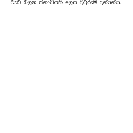
වැඩ බලන ජනාධිපති ලෙස දිවුරුම් දුන්නේය.