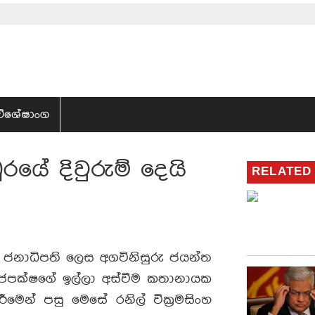
විශේෂාංග
රයේ දිවුරුම් දෙයි
RELATED
බලන ජනාධිපති ලෙස අගවිනිසුරු ජයන්ත
රාජපක්ෂගේ ඉල්ලා අස්වීම කතානායක
මෙන් පසු මෙසේ රනිල් වික්‍රමසිංහ