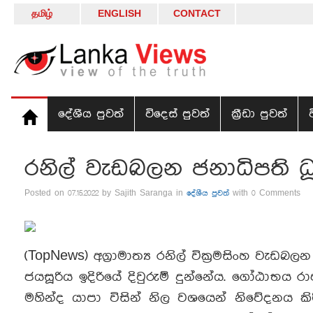
தமிழ்
ENGLISH
CONTACT
දේශීය පුවත්
විදෙස් පුවත්
ක්‍රීඩා පුවත්
රනිල් වැඩබලන ජනාධිපති ධූ
Posted on 07.15.2022 by Sajith Saranga in
දේශීය පුවත්
with 0 Comments
(TopNews) අග්‍රාමාත්‍ය රනිල් වික්‍රමසිංහ වැඩ
ජයසූරිය ඉදිරියේ දිවුරුම් දුන්නේය. ගෝඨාභය 
මහින්ද යාපා විසින් නිල වශයෙන් නිවේදනය කිරී