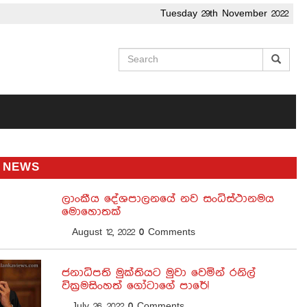
Tuesday 29th November 2022
 NEWS
ලාංකීය දේශපාලනයේ නව සංධිස්ථානමය
මොහොතක්
August 12, 2022
0
Comments
ජනාධිපති මුක්තියට මුවා වෙමින් රනිල්
වික්‍රමසිංහත් ගෝටාගේ පාරේ!
July 26, 2022
0
Comments