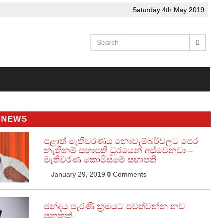
Saturday 4th May 2019
 NEWS
පළාත් මැතිවරණය නොවැම්බර්වලට පෙර
නැතිනම් සභාපති ධූරයෙන් අස්වෙනවා –
මැතිවරණ කොමිසමේ සභාපති
January 29, 2019
0
Comments
ඡන්දය පැරණි ක්‍රමයට පවත්වන්න නව
පනතක්