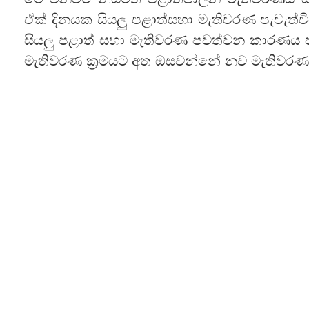
ඒක් දිනයක සියලු පළාත්සභා මැතිවරණ පැවැත්
සියලු පළාත් සභා මැතිවරණ පවත්වන කාරණය 
මැතිවරණ ක්‍රමයට අත ඔසවන්නේ නව මැතිවරණ 