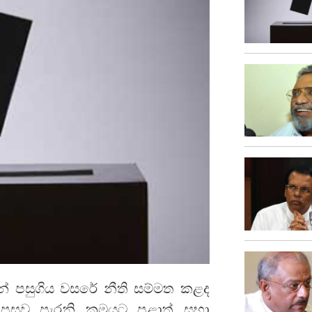
න් පසුගිය වසරේ නීති සම්මත කළද
සුව පැරනි ක්‍රමයට පළාත් සභා