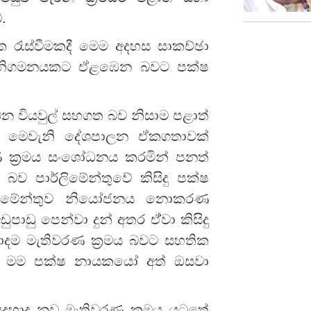
.
ායක රැස්වීමකදී මෙම අදහස සාකච්ඡා
සන් නිගමනයකට ඒළඹෙන බවට පක්ෂ
ෙන වියවුල් සහගත බව නිසාම පළාත්
මට මෙවැනි දේශපාලන ඒකගතාවක්
ක්‍රමය සංශෝධනය කරමින් පනත්
බව පාර්ලිමේන්තුවේ කිසිදු පක්ෂ
ලිමේන්තුව නියෝජනය නාෙකරණ
ුපාඩු පෙන්වා දුන් අතර ඒ්වා කිසිදු
ම මැතිවරණ ක්‍රමය බවට සහතික
 ෙමම පක්ෂ නායකයෝ අත් ඔසවා
දහාද නව මැතිවරණ ක්‍රමය යටතේ