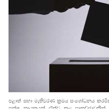
පළාත් සභා මැතිවරණ ක්‍රමය සංශෝධනය කරමි
පක්ෂ නායකයන් ඒක්ව කළ සාකච්ඡාවකින් ප