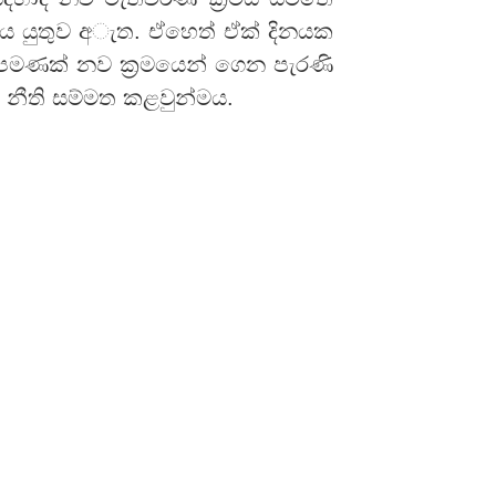
විය යුතුව අැත. ඒහෙත් ඒක් දිනයක
පමණක් නව ක්‍රමයෙන් ගෙන පැරණි
නීති සම්මත කළවුන්මය.