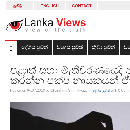
தமிழ்
ENGLISH
CONTACT
දේශීය පුවත්
විදෙස් පුවත්
ක්‍රීඩා පුවත්
වි
පළාත් සභා මැතිවරණයෙදි 
කරන්න පක්ෂ නායකයන් ඒක
Posted on 04.07.2018 by Chandana Sirimalwatte in
දේශීය පුවත්
with 0 Com