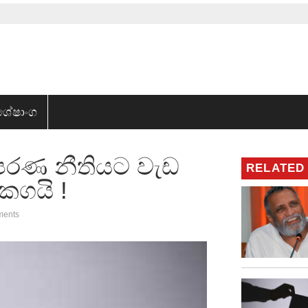
ශේෂාංග
පරණ නීතියට වැඩ
RELATED
ගයි !
ments