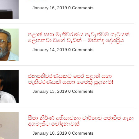
January 16, 2019
0
Comments
පළාත් සභා මැතිවරණය පැවැත්වීම ගැටයක්
ලෙහනවා වගේ වැඩක් – මහින්ද දේශප්‍රිය
January 14, 2019
0
Comments
ජනපතිවරණයකට පෙර පළාත් සභා
මැතිවරණයක් සඳහා මෛත්‍රී සූදානම්!
January 13, 2019
0
Comments
සීමා නීර්ණ අභියාචනා වාර්තාව පමාවීම ගැන
අගමැතිට චෝදනාවක්
January 10, 2019
0
Comments