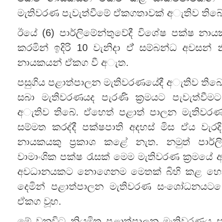
මැතිවරණ පැවැත්වීමේ ඒකගතාවක් අැතිව තිබේ
ඊයේ (6) පාර්ලිමේන්තුවේදී විශේෂ පක්ෂ න
කරමින් ඉදිරි 10 වැනිදා ඒ් සම්බන්ධ අව
නායකයන් ඒකග වී අැත.
පසුගිය පළාත්පාලන මැතිවරණයේදී අැතිව තිබ
සබා මැතිවරණයද පැරණි ක්‍රමයට පැවැත්වී
අැතිව තිබේ. ඒහෙත් පළාත් පාලන මැතිවරණ 
සම්මත කරද්දී පක්ෂපාති අදහස් මිස ඒය වැරදි 
නායකයකු ප්‍රකාශ කළේ නැත. නමුත් පාර්
වාමාංශික පක්ෂ රැසක් මෙම මැතිවරණ ක්‍රමයේ අඩ
අවධානයකට නොගෙනම මෙතක් බිහි කළ හොද
දෙමින් පළාත්පාලන මැතිවරණ සංශෝධනයට
ඒකග වූහ.
මේ වනවිට නියමිත පළාත්පාලන මැතිවරණය ස